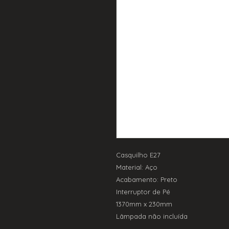
Casquilho E27
Material: Aço
Acabamento: Preto
Interruptor de Pé
1370mm x 230mm
Lâmpada não incluída