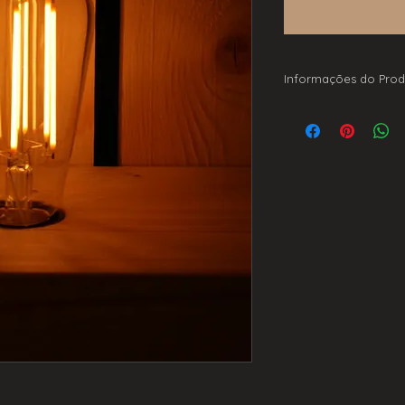
Informações do Prod
Dimável E27
Vidro Claro
4W
300lms
2300K
142mm x 64mm
220-240V