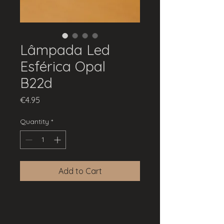
Lâmpada Led
Esférica Opal
B22d
Price
€4.95
Quantity
*
Add to Cart