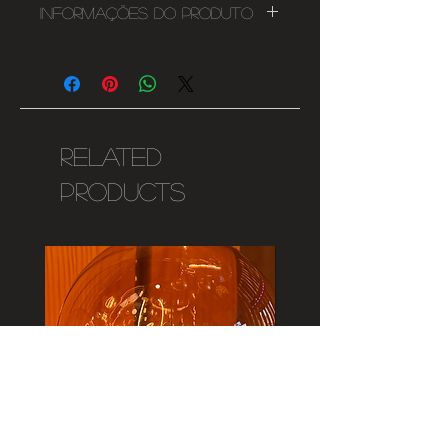
Informações do Produto
Lâmpada Esférica B22d
Vidro Opal
5W
2700K
104mm x 60mm
Related
220-240V
Products