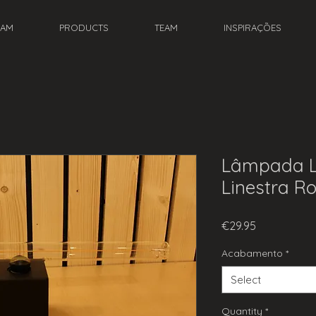
EAM
PRODUCTS
TEAM
INSPIRAÇÕES
Lâmpada L
Linestra Ro
Price
€29.95
Acabamento
*
Select
Quantity
*