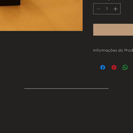
Informações do Prod
Linestrava Rotativa
Dimável
Vidro Claro
12W
600lm
2200K
500mmx30mm
220-240V