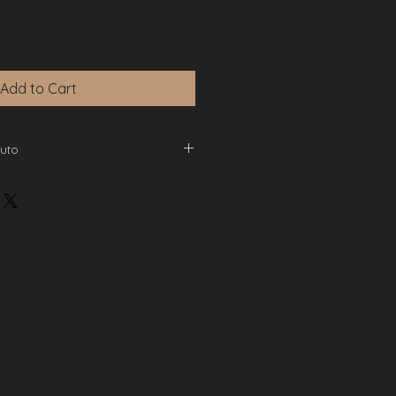
Add to Cart
uto
 E27