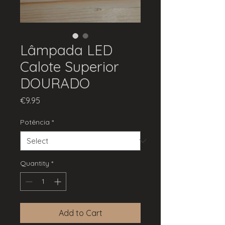
Lâmpada LED
Calote Superior
DOURADO
Price
€9.95
Potência
*
Quantity
*
Add to Cart