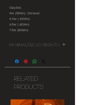
Opções:
4W (180lm) Dimável
4.0W ( 400lm)
6.5W ( 650lm)
7.3W (806lm)
Informações do Produto
Dimável E27
4W
180lms
1800K
105mmx60mm
Related
220-240V
Products