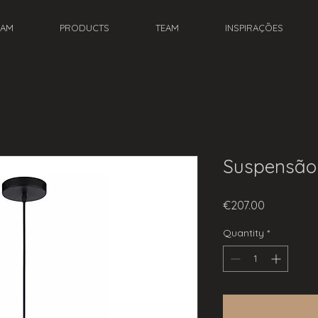
EAM
PRODUCTS
TEAM
INSPIRAÇÕES
Suspensão 
Price
€207.00
Quantity
*