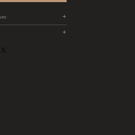
uto
ural e Fio e Base Pretos.
r norma, este produto tem um
 H1: 20cm H2: 120cm
entrega de 2 semanas.