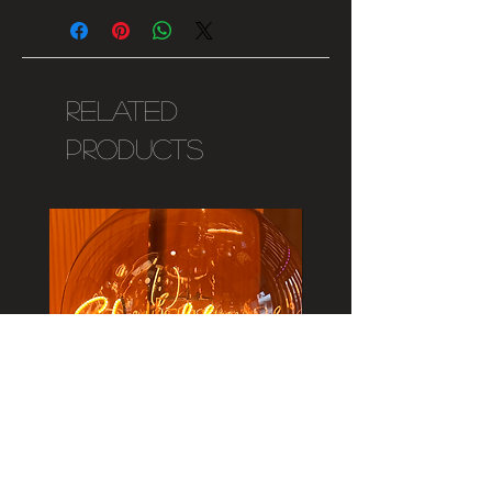
Altura: 18cm
produto tem um prazo estimado de
Diâmetro: 12cm
entrega de 1 semana.
Cabo: 100cm
Related
Products