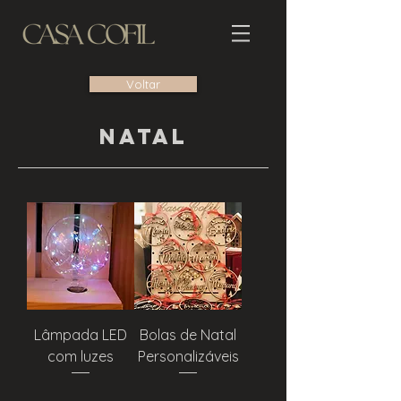
Voltar
natal
Lâmpada LED
Bolas de Natal
com luzes
Personalizáveis