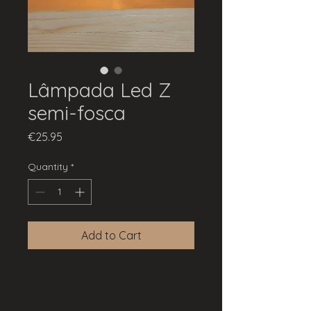
Lâmpada Led Z
semi-fosca
Price
€25.95
Quantity
*
Add to Cart