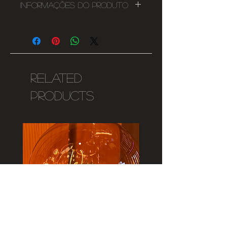
Informações do Produto
Lampada dimável E27
3,5W
350lms
2200K
125mmx175mm
Related
220-240V
Products