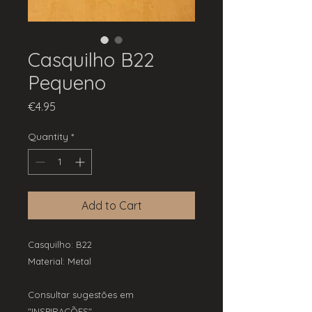
Casquilho B22
Pequeno
Price
€4.95
Quantity
*
Add to Cart
Casquilho: B22
Material: Metal
Consultar sugestões em
"INSPIRAÇÕES".