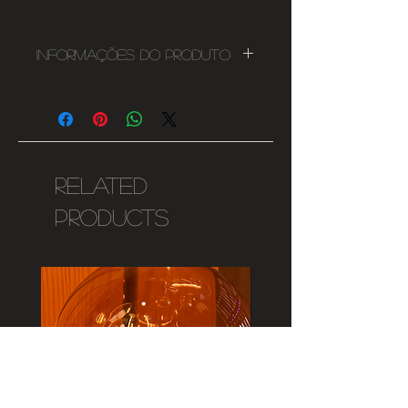
Informações do Produto
18W
1440lms
225mmx225mm
Furo 205mmx205mm
Não dimável
Related
220-240V
Products